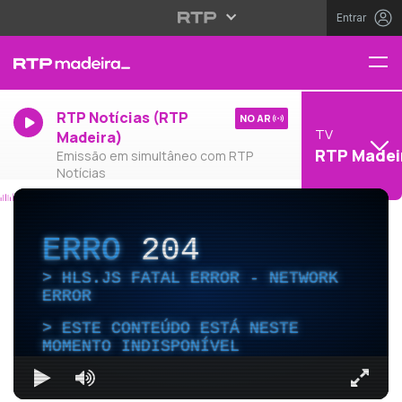
Entrar
RTP Notícias (RTP
NO AR
TV
Madeira)
RTP Madei
Emissão em simultâneo com RTP
Notícias
ERRO
204
HLS.JS FATAL ERROR - NETWORK
ERROR
ESTE CONTEÚDO ESTÁ NESTE
MOMENTO INDISPONÍVEL