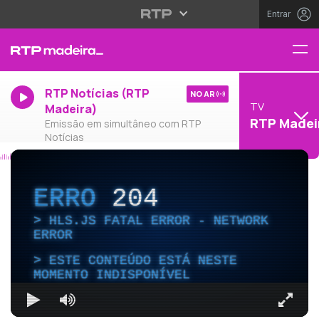
Entrar
RTP Notícias (RTP
NO AR
TV
Madeira)
RTP Madei
Emissão em simultâneo com RTP
Notícias
ERRO
204
HLS.JS FATAL ERROR - NETWORK
ERROR
ESTE CONTEÚDO ESTÁ NESTE
MOMENTO INDISPONÍVEL