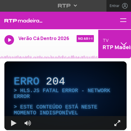
Entrar
Verão Cá Dentro 2026
NO AR
TV
RTP Madei
ERRO
204
HLS.JS FATAL ERROR - NETWORK
ERROR
ESTE CONTEÚDO ESTÁ NESTE
MOMENTO INDISPONÍVEL