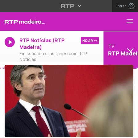
Entrar
RTP Notícias (RTP
NO AR
TV
Madeira)
RTP Madei
Emissão em simultâneo com RTP
Notícias