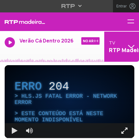
Entrar
Verão Cá Dentro 2026
NO AR
TV
RTP Madei
ERRO
204
HLS.JS FATAL ERROR - NETWORK
ERROR
ESTE CONTEÚDO ESTÁ NESTE
MOMENTO INDISPONÍVEL