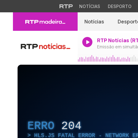
NOTÍCIAS
DESPORTO
Notícias
Desport
RTP Notícias (R
Emissão em simultâ
ERRO
204
HLS.JS FATAL ERROR - NETWORK E