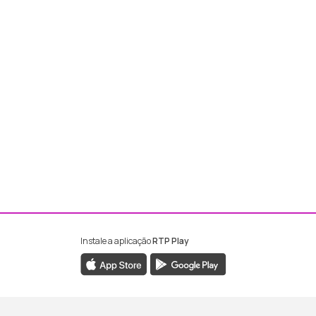
Instale a aplicação
RTP Play
ebook da RTP Madeira
nstagram da RTP Madeira