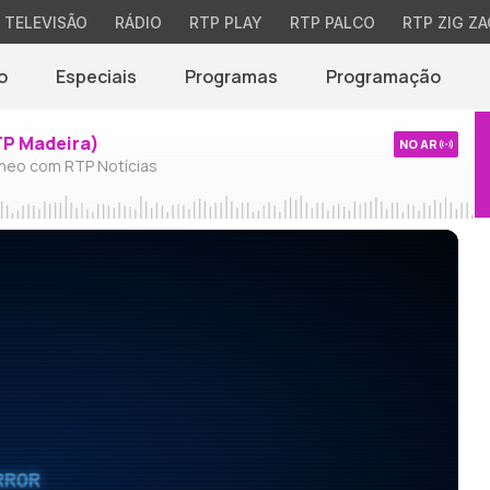
TELEVISÃO
RÁDIO
RTP PLAY
RTP PALCO
RTP ZIG ZA
o
Especiais
Programas
Programação
TP Madeira)
NO AR
neo com RTP Notícias
RROR