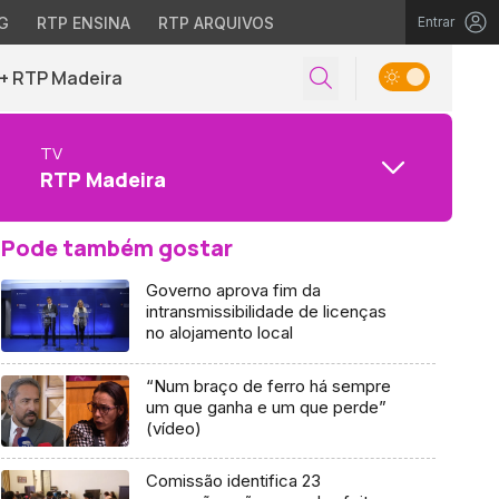
G
RTP ENSINA
RTP ARQUIVOS
Entrar
+ RTP Madeira
TV
RTP Madeira
Pode também gostar
Governo aprova fim da
intransmissibilidade de licenças
no alojamento local
“Num braço de ferro há sempre
um que ganha e um que perde”
(vídeo)
Comissão identifica 23