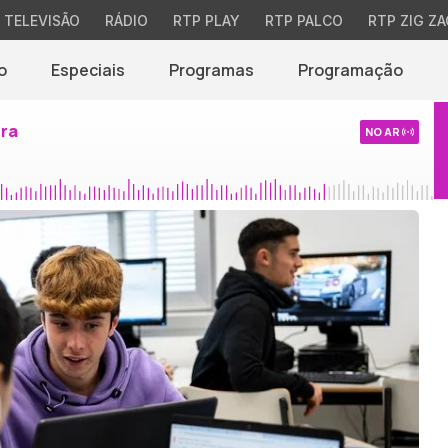
TELEVISÃO
RÁDIO
RTP PLAY
RTP PALCO
RTP ZIG ZA
o
Especiais
Programas
Programação
ira
NO AR