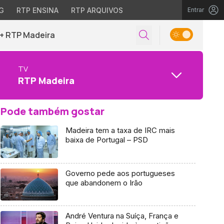
G
RTP ENSINA
RTP ARQUIVOS
Entrar
+ RTP Madeira
TV
RTP Madeira
Pode também gostar
Madeira tem a taxa de IRC mais
baixa de Portugal – PSD
Governo pede aos portugueses
que abandonem o Irão
André Ventura na Suíça, França e