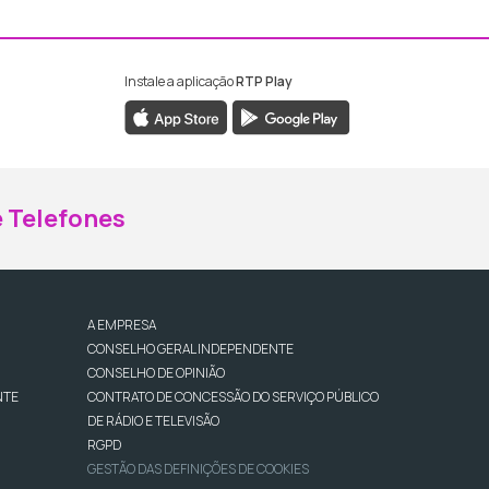
Instale a aplicação
RTP Play
ebook da RTP Madeira
nstagram da RTP Madeira
 Telefones
A EMPRESA
CONSELHO GERAL INDEPENDENTE
CONSELHO DE OPINIÃO
NTE
CONTRATO DE CONCESSÃO DO SERVIÇO PÚBLICO
DE RÁDIO E TELEVISÃO
RGPD
GESTÃO DAS DEFINIÇÕES DE COOKIES