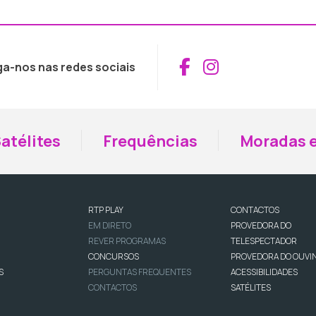
Aceder ao Fac
Aceder ao I
ga-nos nas redes sociais
atélites
Frequências
Moradas e
RTP PLAY
CONTACTOS
EM DIRETO
PROVEDORA DO
REVER PROGRAMAS
TELESPECTADOR
CONCURSOS
PROVEDORA DO OUVI
S
PERGUNTAS FREQUENTES
ACESSIBILIDADES
CONTACTOS
SATÉLITES