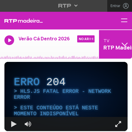
Entrar
Verão Cá Dentro 2026
NO AR
TV
RTP Madei
ERRO
204
HLS.JS FATAL ERROR - NETWORK
ERROR
ESTE CONTEÚDO ESTÁ NESTE
MOMENTO INDISPONÍVEL