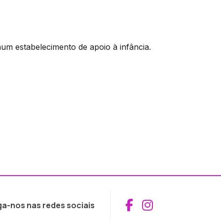
num estabelecimento de apoio à infância.
Aceder ao Fac
Aceder ao I
ga-nos nas redes sociais