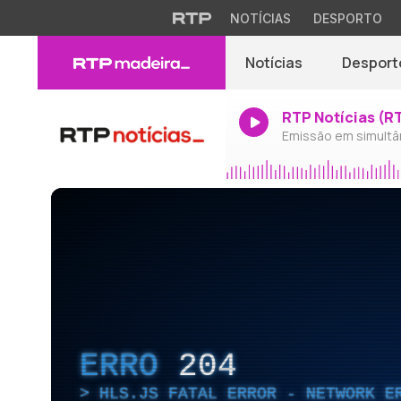
NOTÍCIAS
DESPORTO
Notícias
Desport
RTP Notícias (R
Emissão em simultâ
ERRO
204
HLS.JS FATAL ERROR - NETWORK E