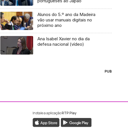
portugueses ao Japão
Alunos do 5.º ano da Madeira
vão usar manuais digitais no
próximo ano
Ana Isabel Xavier no dia da
defesa nacional (vídeo)
PUB
Instale a aplicação
RTP Play
ebook da RTP Madeira
nstagram da RTP Madeira