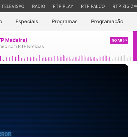
TELEVISÃO
RÁDIO
RTP PLAY
RTP PALCO
RTP ZIG ZA
o
Especiais
Programas
Programação
TP Madeira)
NO AR
neo com RTP Notícias
RROR