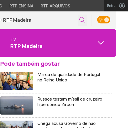
G
RTP ENSINA
RTP ARQUIVOS
Entrar
+ RTP Madeira
TV
RTP Madeira
Pode também gostar
Marca de qualidade de Portugal
no Reino Unido
Russos testam míssil de cruzeiro
hipersónico Zircon
Chega acusa Governo de não