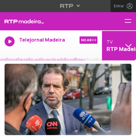
Entrar
Telejornal Madeira
NO AR
TV
RTP Madei