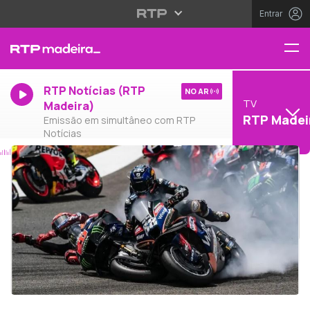
Entrar
RTP Notícias (RTP
NO AR
TV
Madeira)
RTP Madei
Emissão em simultâneo com RTP
Notícias