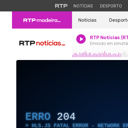
NOTÍCIAS
DESPORTO
Notícias
Desport
RTP Notícias (R
Emissão em simultâ
ERRO
204
HLS.JS FATAL ERROR - NETWORK E