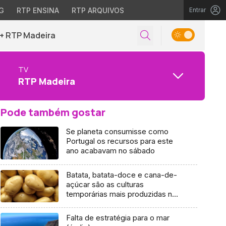
G
RTP ENSINA
RTP ARQUIVOS
Entrar
+ RTP Madeira
TV
RTP Madeira
Pode também gostar
Se planeta consumisse como
Portugal os recursos para este
ano acabavam no sábado
Batata, batata-doce e cana-de-
açúcar são as culturas
temporárias mais produzidas na
Madeira
Falta de estratégia para o mar