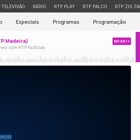
TELEVISÃO
RÁDIO
RTP PLAY
RTP PALCO
RTP ZIG ZA
o
Especiais
Programas
Programação
TP Madeira)
NO AR
neo com RTP Notícias
RROR