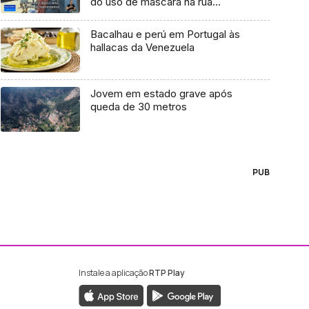
do uso de máscara na rua
(Vídeo)
Bacalhau e perú em Portugal às
hallacas da Venezuela
Jovem em estado grave após
queda de 30 metros
PUB
Instale a aplicação
RTP Play
ebook da RTP Madeira
nstagram da RTP Madeira