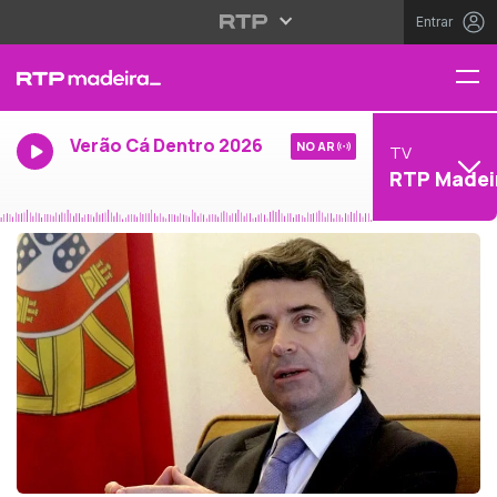
Entrar
Verão Cá Dentro 2026
NO AR
TV
RTP Madei