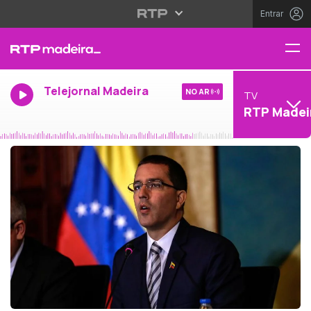
Entrar
Telejornal Madeira
NO AR
TV
RTP Madei