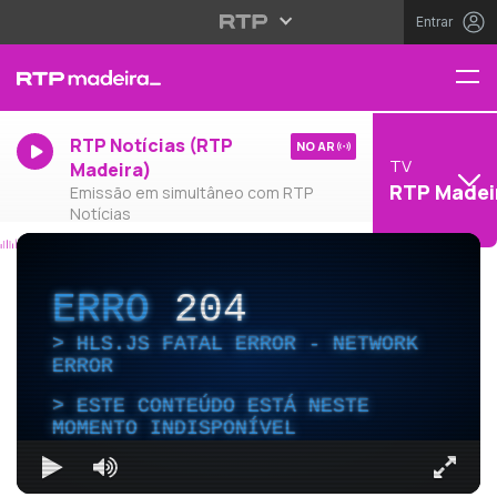
Entrar
RTP Notícias (RTP
NO AR
TV
Madeira)
RTP Madei
Emissão em simultâneo com RTP
Notícias
ERRO
204
HLS.JS FATAL ERROR - NETWORK
ERROR
ESTE CONTEÚDO ESTÁ NESTE
MOMENTO INDISPONÍVEL