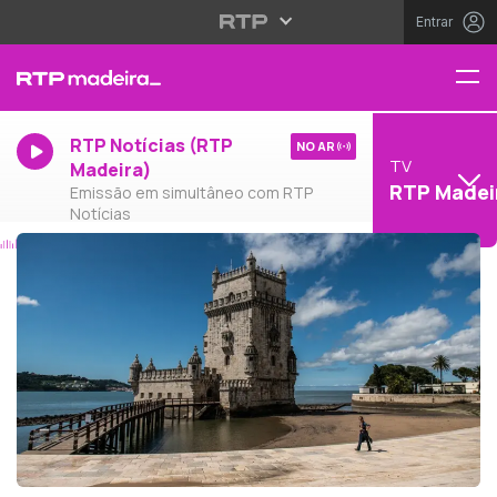
Entrar
RTP Notícias (RTP
NO AR
TV
Madeira)
RTP Madei
Emissão em simultâneo com RTP
Notícias