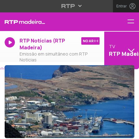
Entrar
RTP Notícias (RTP
NO AR
TV
Madeira)
RTP Madei
Emissão em simultâneo com RTP
Notícias