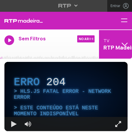
Entrar
Sem Filtros
NO AR
TV
RTP Madei
ERRO
204
HLS.JS FATAL ERROR - NETWORK
ERROR
ESTE CONTEÚDO ESTÁ NESTE
MOMENTO INDISPONÍVEL