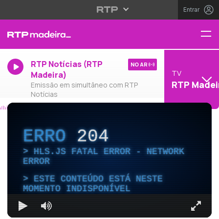
Entrar
RTP Notícias (RTP
NO AR
TV
Madeira)
RTP Madei
Emissão em simultâneo com RTP
Notícias
ERRO
204
HLS.JS FATAL ERROR - NETWORK
ERROR
ESTE CONTEÚDO ESTÁ NESTE
MOMENTO INDISPONÍVEL