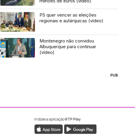
milhões de euros (vídeo)
PS quer vencer as eleições
regionais e autárquicas (vídeo)
Montenegro não convidou
Albuquerque para continuar
(vídeo)
PUB
Instale a aplicação
RTP Play
ebook da RTP Madeira
nstagram da RTP Madeira