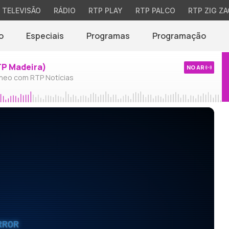
TELEVISÃO
RÁDIO
RTP PLAY
RTP PALCO
RTP ZIG ZA
o
Especiais
Programas
Programação
TP Madeira)
NO AR
neo com RTP Notícias
RROR