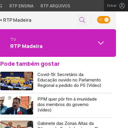
G
RTP ENSINA
RTP ARQUIVOS
Entrar
+ RTP Madeira
TV
RTP Madeira
Pode também gostar
Covid-19: Secretário da
Educação ouvido no Parlamento
Regional a pedido do PS (Vídeo)
PPM quer pôr fim à imunidade
dos membros do governo
(vídeo)
Gabinete das Zonas Altas da