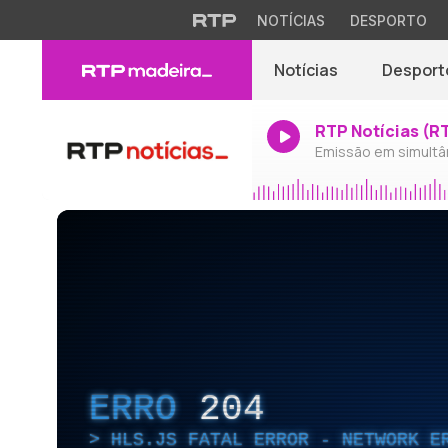
NOTÍCIAS
DESPORTO
Notícias
Desport
RTP Notícias (R
Emissão em simultâ
ERRO
204
HLS.JS FATAL ERROR - NETWORK E