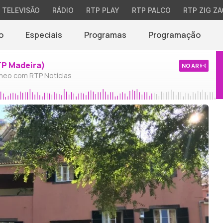
TELEVISÃO
RÁDIO
RTP PLAY
RTP PALCO
RTP ZIG ZA
o
Especiais
Programas
Programação
TP Madeira)
NO AR
neo com RTP Notícias