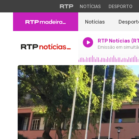
NOTÍCIAS
DESPORTO
Notícias
Desport
RTP Notícias (R
Emissão em simultâ