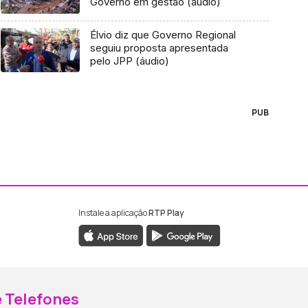
Governo em gestão (áudio)
Élvio diz que Governo Regional
seguiu proposta apresentada
pelo JPP (áudio)
PUB
Instale a aplicação
RTP Play
ebook da RTP Madeira
nstagram da RTP Madeira
 Telefones