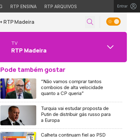
G
RTP ENSINA
RTP ARQUIVOS
Entrar
+ RTP Madeira
TV
RTP Madeira
Pode também gostar
“Não vamos comprar tantos
comboios de alta velocidade
quanto a CP queria”
Turquia vai estudar proposta de
Putin de distribuir gás russo para
a Europa
Calheta continuam fiel ao PSD