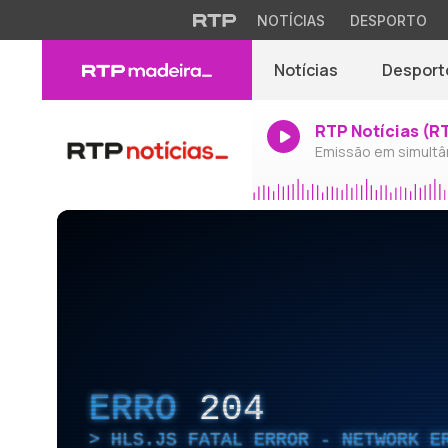
NOTÍCIAS
DESPORTO
Notícias
Desport
RTP Notícias (R
Emissão em simultâ
ERRO
204
HLS.JS FATAL ERROR - NETWORK E