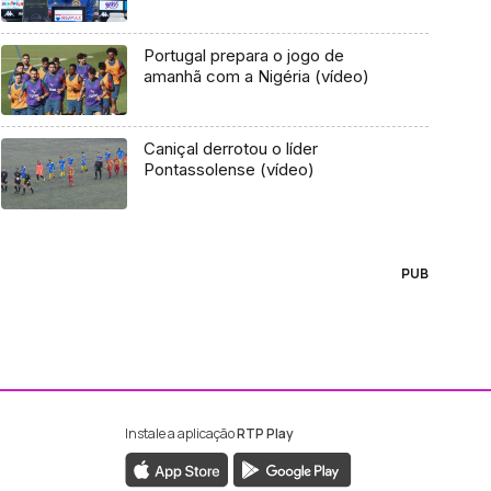
Portugal prepara o jogo de
amanhã com a Nigéria (vídeo)
Caniçal derrotou o líder
Pontassolense (vídeo)
PUB
Instale a aplicação
RTP Play
ebook da RTP Madeira
nstagram da RTP Madeira