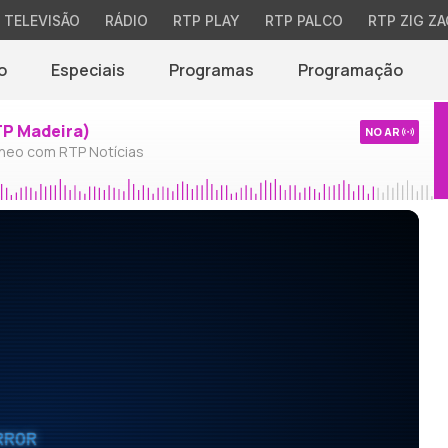
TELEVISÃO
RÁDIO
RTP PLAY
RTP PALCO
RTP ZIG ZA
o
Especiais
Programas
Programação
TP Madeira)
NO AR
neo com RTP Notícias
RROR