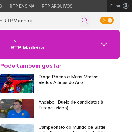
G
RTP ENSINA
RTP ARQUIVOS
Entrar
+ RTP Madeira
TV
RTP Madeira
Pode também gostar
Diogo Ribeiro e Maria Martins
eleitos Atletas do Ano
Andebol: Duelo de candidatos à
Europa (vídeo)
Campeonato do Mundo de Biatle