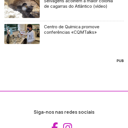
Selvagens acolhem a maior colónia
de cagarras do Atlântico (vídeo)
Centro de Química promove
conferências «CQMTalks»
PUB
Siga-nos nas redes sociais
Aceder ao Fac
Aceder ao I