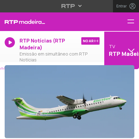
Entrar
RTP Notícias (RTP
NO AR
TV
Madeira)
RTP Madei
Emissão em simultâneo com RTP
Notícias