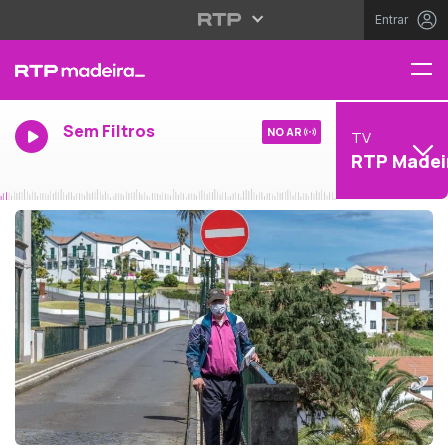
Entrar
Sem Filtros
NO AR
TV
RTP Madei