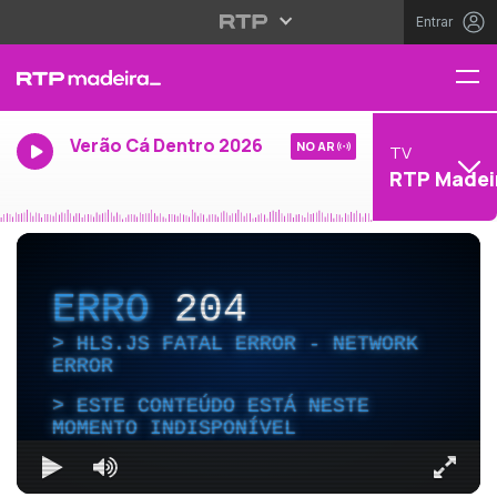
Entrar
Verão Cá Dentro 2026
NO AR
TV
RTP Madei
ERRO
204
HLS.JS FATAL ERROR - NETWORK
ERROR
ESTE CONTEÚDO ESTÁ NESTE
MOMENTO INDISPONÍVEL