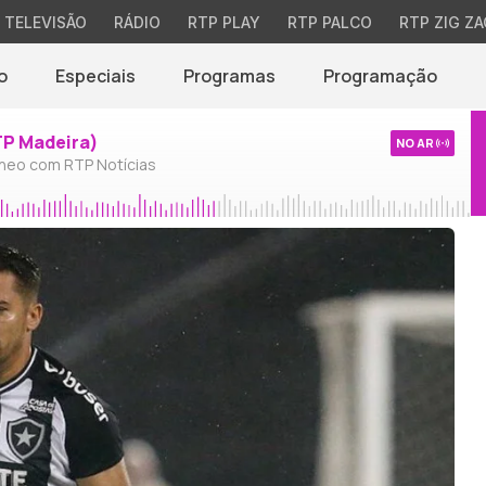
TELEVISÃO
RÁDIO
RTP PLAY
RTP PALCO
RTP ZIG ZA
o
Especiais
Programas
Programação
TP Madeira)
NO AR
neo com RTP Notícias