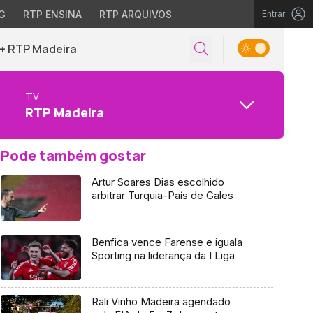
G
RTP ENSINA
RTP ARQUIVOS
Entrar
+ RTP Madeira
TV
RTP Madeira
Pode também gostar
Artur Soares Dias escolhido
arbitrar Turquia-País de Gales
Benfica vence Farense e iguala
Sporting na liderança da I Liga
Rali Vinho Madeira agendado