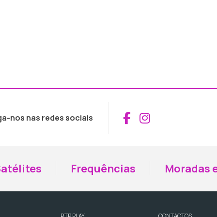
Aceder ao Fac
Aceder ao I
ga-nos nas redes sociais
atélites
Frequências
Moradas e
RTP PLAY
CONTACTOS