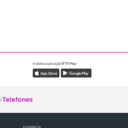
Instale a aplicação
RTP Play
ebook da RTP Madeira
nstagram da RTP Madeira
 Telefones
A EMPRESA