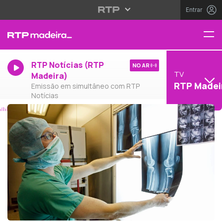
Entrar
RTP Notícias (RTP
NO AR
TV
Madeira)
RTP Madei
Emissão em simultâneo com RTP
Notícias