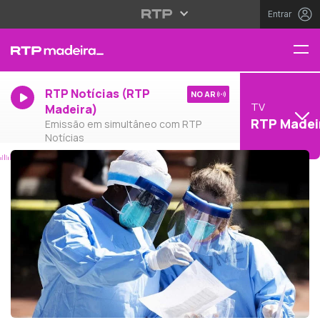
Entrar
RTP Notícias (RTP
NO AR
TV
Madeira)
RTP Madei
Emissão em simultâneo com RTP
Notícias