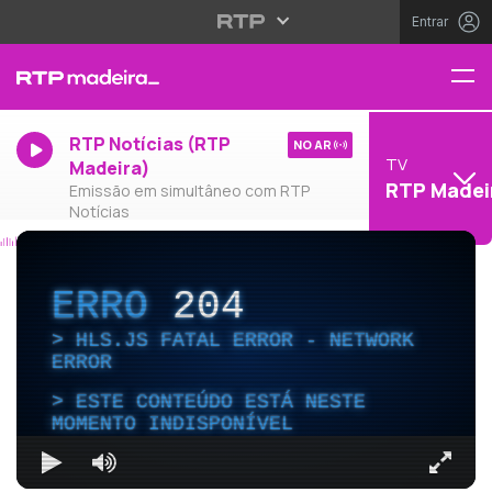
Entrar
RTP Notícias (RTP
NO AR
TV
Madeira)
RTP Madei
Emissão em simultâneo com RTP
Notícias
ERRO
204
HLS.JS FATAL ERROR - NETWORK
ERROR
ESTE CONTEÚDO ESTÁ NESTE
MOMENTO INDISPONÍVEL