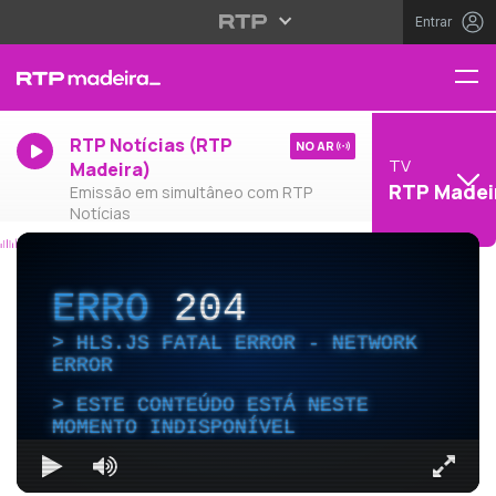
Entrar
RTP Notícias (RTP
NO AR
TV
Madeira)
RTP Madei
Emissão em simultâneo com RTP
Notícias
ERRO
204
HLS.JS FATAL ERROR - NETWORK
ERROR
ESTE CONTEÚDO ESTÁ NESTE
MOMENTO INDISPONÍVEL