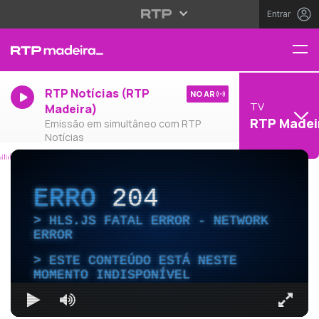
Entrar
RTP Notícias (RTP
NO AR
TV
Madeira)
RTP Madei
Emissão em simultâneo com RTP
Notícias
ERRO
204
HLS.JS FATAL ERROR - NETWORK
ERROR
ESTE CONTEÚDO ESTÁ NESTE
MOMENTO INDISPONÍVEL