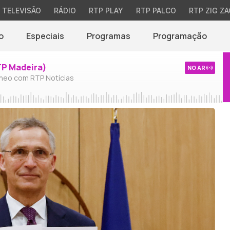
TELEVISÃO
RÁDIO
RTP PLAY
RTP PALCO
RTP ZIG ZA
o
Especiais
Programas
Programação
TP Madeira)
NO AR
neo com RTP Notícias