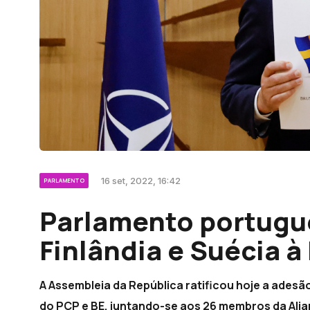
16 set, 2022, 16:42
PARLAMENTO
Parlamento portuguê
Finlândia e Suécia 
A Assembleia da República ratificou hoje a adesã
do PCP e BE, juntando-se aos 26 membros da Alian