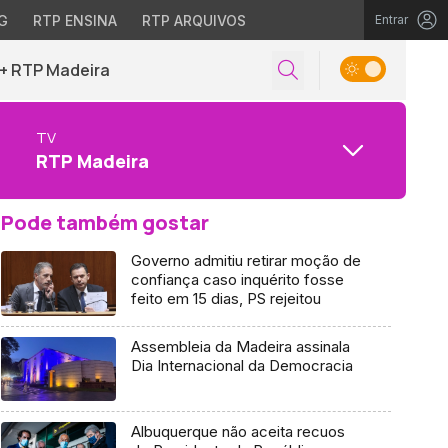
G
RTP ENSINA
RTP ARQUIVOS
Entrar
+ RTP Madeira
TV
RTP Madeira
Pode também gostar
Governo admitiu retirar moção de
confiança caso inquérito fosse
feito em 15 dias, PS rejeitou
Assembleia da Madeira assinala
Dia Internacional da Democracia
Albuquerque não aceita recuos