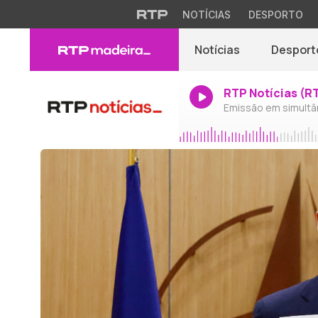
NOTÍCIAS
DESPORTO
Notícias
Desport
RTP Notícias (R
Emissão em simultâ