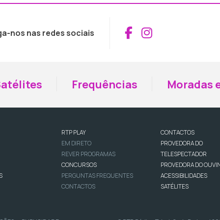
Aceder ao Fac
Aceder ao I
ga-nos nas redes sociais
atélites
Frequências
Moradas e
RTP PLAY
CONTACTOS
EM DIRETO
PROVEDORA DO
REVER PROGRAMAS
TELESPECTADOR
CONCURSOS
PROVEDORA DO OUVI
S
PERGUNTAS FREQUENTES
ACESSIBILIDADES
CONTACTOS
SATÉLITES