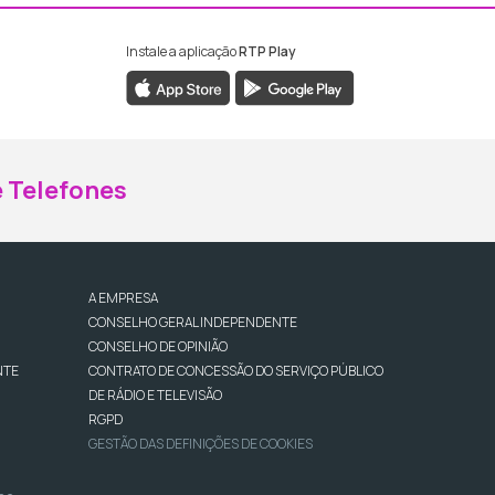
Instale a aplicação
RTP Play
ebook da RTP Madeira
nstagram da RTP Madeira
 Telefones
A EMPRESA
CONSELHO GERAL INDEPENDENTE
CONSELHO DE OPINIÃO
NTE
CONTRATO DE CONCESSÃO DO SERVIÇO PÚBLICO
DE RÁDIO E TELEVISÃO
RGPD
GESTÃO DAS DEFINIÇÕES DE COOKIES