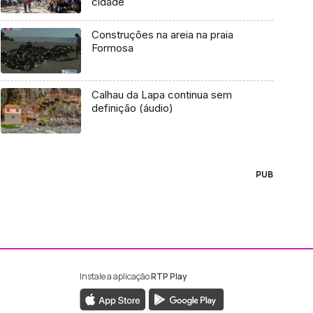
cidade
Construções na areia na praia
Formosa
Calhau da Lapa continua sem
definição (áudio)
PUB
Instale a aplicação
RTP Play
ebook da RTP Madeira
nstagram da RTP Madeira