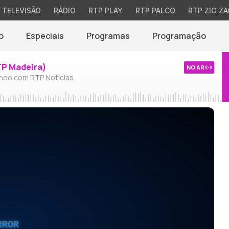
TELEVISÃO
RÁDIO
RTP PLAY
RTP PALCO
RTP ZIG ZA
o
Especiais
Programas
Programação
TP Madeira)
NO AR
neo com RTP Notícias
RROR