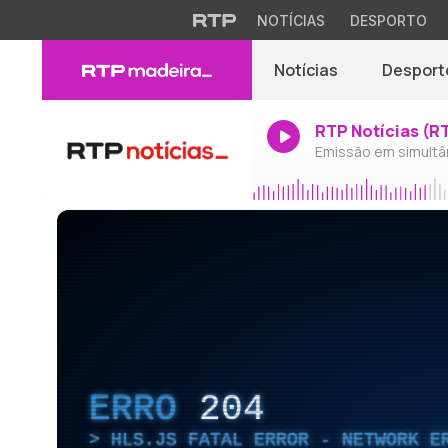
NOTÍCIAS
DESPORTO
Notícias
Desport
RTP Notícias (R
Emissão em simultâ
ERRO
204
HLS.JS FATAL ERROR - NETWORK E