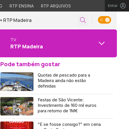
G
RTP ENSINA
RTP ARQUIVOS
Entrar
+ RTP Madeira
TV
RTP Madeira
Pode também gostar
Quotas de pescado para a
Madeira ainda não estão
definidas
Festas de São Vicente:
Investimento de 160 mil euros
para retorno de 1M€
“E se fosse consigo?” em cena