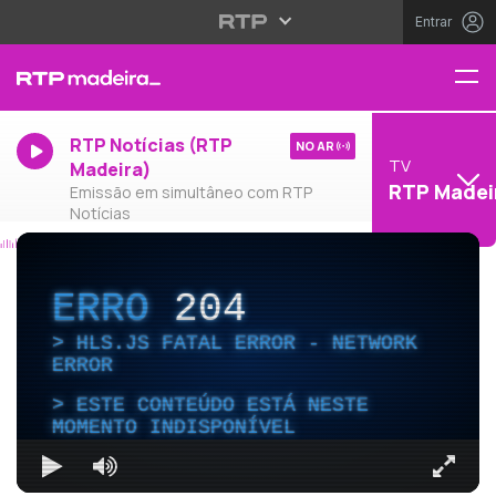
Entrar
RTP Notícias (RTP
NO AR
TV
Madeira)
RTP Madei
Emissão em simultâneo com RTP
Notícias
ERRO
204
HLS.JS FATAL ERROR - NETWORK
ERROR
ESTE CONTEÚDO ESTÁ NESTE
MOMENTO INDISPONÍVEL