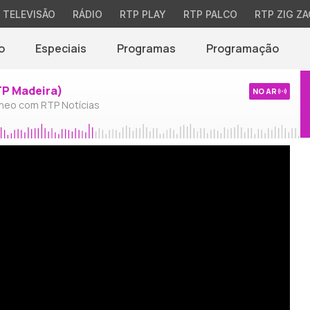
TELEVISÃO
RÁDIO
RTP PLAY
RTP PALCO
RTP ZIG ZA
o
Especiais
Programas
Programação
TP Madeira)
NO AR
neo com RTP Notícias