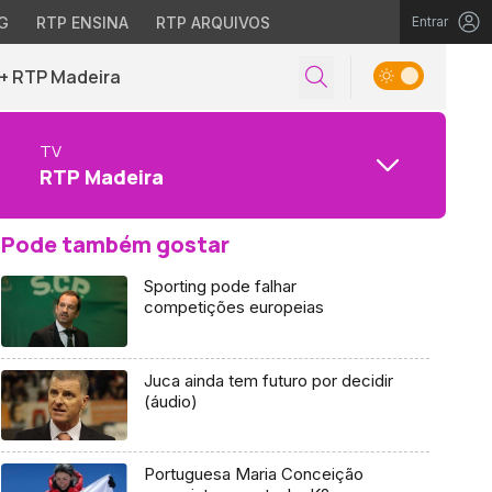
G
RTP ENSINA
RTP ARQUIVOS
Entrar
+ RTP Madeira
TV
RTP Madeira
Pode também gostar
Sporting pode falhar
competições europeias
Juca ainda tem futuro por decidir
(áudio)
Portuguesa Maria Conceição