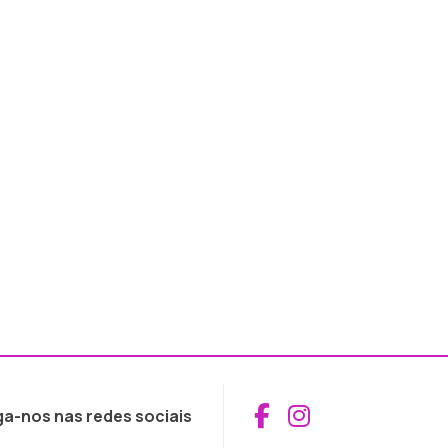
Aceder ao Fac
Aceder ao I
ga-nos nas redes sociais