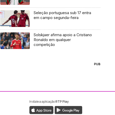
Seleção portuguesa sub 17 entra
em campo segunda-feira
Solskjaer afirma apoio a Cristiano
Ronaldo em qualquer
competição
PUB
Instale a aplicação
RTP Play
ebook da RTP Madeira
nstagram da RTP Madeira