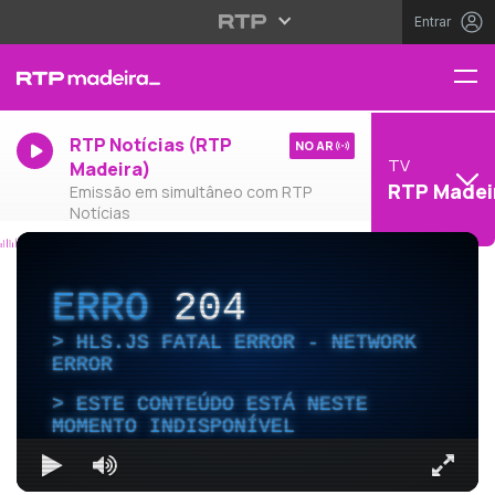
Entrar
RTP Notícias (RTP
NO AR
TV
Madeira)
RTP Madei
Emissão em simultâneo com RTP
Notícias
ERRO
204
HLS.JS FATAL ERROR - NETWORK
ERROR
ESTE CONTEÚDO ESTÁ NESTE
MOMENTO INDISPONÍVEL