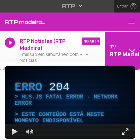
Entrar
RTP Notícias (RTP
NO AR
TV
Madeira)
RTP Madei
Emissão em simultâneo com RTP
Notícias
ERRO
204
HLS.JS FATAL ERROR - NETWORK
ERROR
ESTE CONTEÚDO ESTÁ NESTE
MOMENTO INDISPONÍVEL