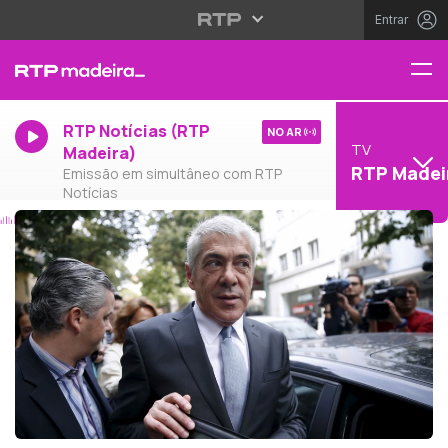
Entrar
RTP Notícias (RTP
NO AR
TV
Madeira)
RTP Madei
Emissão em simultâneo com RTP
Notícias