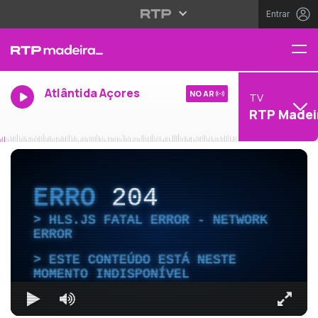
Entrar
Atlântida Açores
NO AR
TV
RTP Madei
ERRO
204
HLS.JS FATAL ERROR - NETWORK
ERROR
ESTE CONTEÚDO ESTÁ NESTE
MOMENTO INDISPONÍVEL