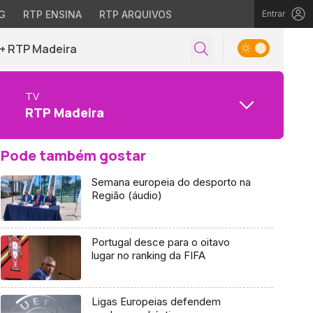
G
RTP ENSINA
RTP ARQUIVOS
Entrar
+ RTP Madeira
TV
RTP Madeira
Pode também gostar
Semana europeia do desporto na
Região (áudio)
Portugal desce para o oitavo
lugar no ranking da FIFA
Ligas Europeias defendem