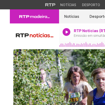
NOTÍCIAS
DESPORTO
Notícias
Desport
RTP Notícias (R
Emissão em simultâ