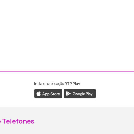
Instale a aplicação
RTP Play
ebook da RTP Madeira
nstagram da RTP Madeira
 Telefones