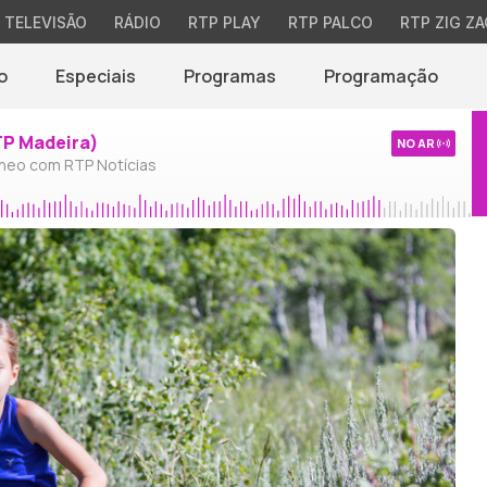
TELEVISÃO
RÁDIO
RTP PLAY
RTP PALCO
RTP ZIG ZA
o
Especiais
Programas
Programação
TP Madeira)
NO AR
neo com RTP Notícias