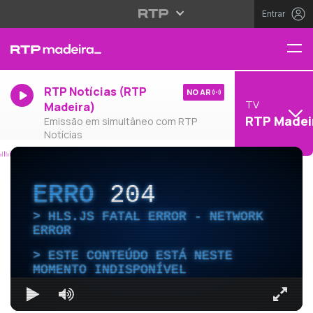
Entrar
RTP Notícias (RTP
NO AR
TV
Madeira)
RTP Madei
Emissão em simultâneo com RTP
Notícias
ERRO
204
HLS.JS FATAL ERROR - NETWORK
ERROR
ESTE CONTEÚDO ESTÁ NESTE
MOMENTO INDISPONÍVEL