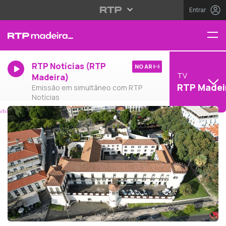
Entrar
RTP Notícias (RTP
NO AR
TV
Madeira)
RTP Madei
Emissão em simultâneo com RTP
Notícias