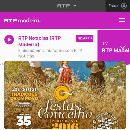
Entrar
RTP Notícias (RTP
NO AR
TV
Madeira)
RTP Madei
Emissão em simultâneo com RTP
Notícias