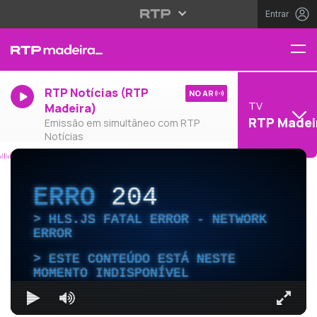
Entrar
RTP Notícias (RTP
NO AR
TV
Madeira)
RTP Madei
Emissão em simultâneo com RTP
Notícias
ERRO
204
HLS.JS FATAL ERROR - NETWORK
ERROR
ESTE CONTEÚDO ESTÁ NESTE
MOMENTO INDISPONÍVEL