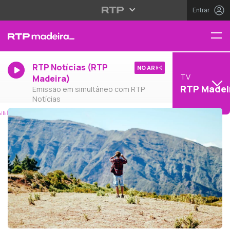
Entrar
RTP Notícias (RTP
NO AR
TV
Madeira)
RTP Madei
Emissão em simultâneo com RTP
Notícias