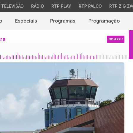
TELEVISÃO
RÁDIO
RTP PLAY
RTP PALCO
RTP ZIG ZA
o
Especiais
Programas
Programação
ira
NO AR