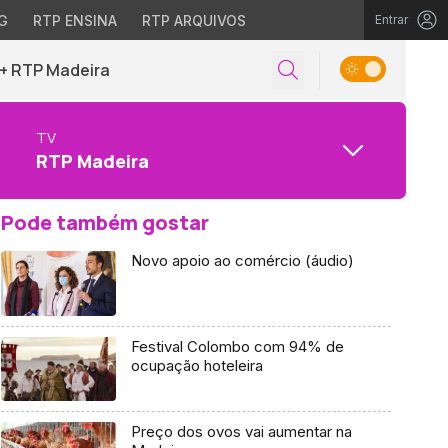
G
RTP ENSINA
RTP ARQUIVOS
Entrar
+ RTP Madeira
TV
RTP Madeira
Pode também gostar
Novo apoio ao comércio (áudio)
Festival Colombo com 94% de
ocupação hoteleira
Preço dos ovos vai aumentar na