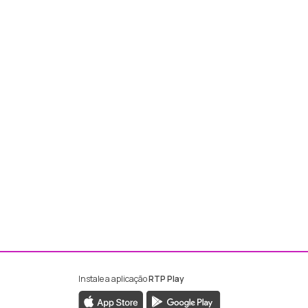
Instale a aplicação
RTP Play
ebook da RTP Madeira
nstagram da RTP Madeira