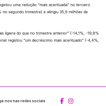
egistou uma redução “mais acentuada” no terceiro
 no segundo trimestre) e atingiu 35,9 milhões de
s ligeira do que no trimestre anterior” (-14,1%, -19,8%
ional registou “um decréscimo mais acentuado” (-4,4%,
Aceder ao Fac
Aceder ao I
ga-nos nas redes sociais