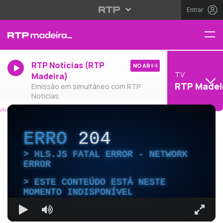
Entrar
RTP Notícias (RTP
NO AR
TV
Madeira)
RTP Madei
Emissão em simultâneo com RTP
Notícias
ERRO
204
HLS.JS FATAL ERROR - NETWORK
ERROR
ESTE CONTEÚDO ESTÁ NESTE
MOMENTO INDISPONÍVEL