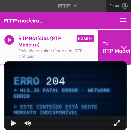
Entrar
RTP Notícias (RTP
NO AR
TV
Madeira)
RTP Madei
Emissão em simultâneo com RTP
Notícias
ERRO
204
HLS.JS FATAL ERROR - NETWORK
ERROR
ESTE CONTEÚDO ESTÁ NESTE
MOMENTO INDISPONÍVEL