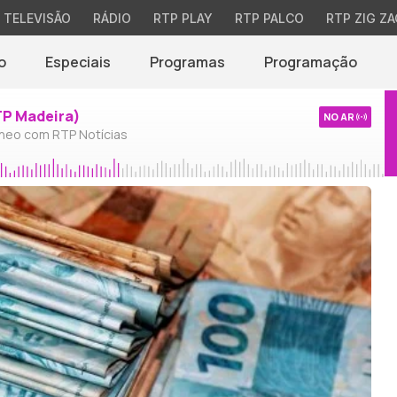
TELEVISÃO
RÁDIO
RTP PLAY
RTP PALCO
RTP ZIG ZA
o
Especiais
Programas
Programação
TP Madeira)
NO AR
neo com RTP Notícias