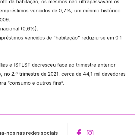
nto da habitação, os mesmos não ultrapassavam os
 empréstimos vencidos de 0,7%, um mínimo histórico
2009.
 nacional (0,6%).
mpréstimos vencidos de “habitação” reduziu-se em 0,1
lias e ISFLSF decresceu face ao trimestre anterior
, no 2.º trimestre de 2021, cerca de 44,1 mil devedores
ara “consumo e outros fins”.
Aceder ao Fac
Aceder ao I
ga-nos nas redes sociais