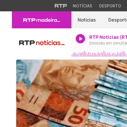
NOTÍCIAS
DESPORTO
Notícias
Desport
RTP Notícias (R
Emissão em simultâ