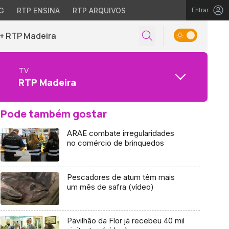
G
RTP ENSINA
RTP ARQUIVOS
Entrar
+ RTP Madeira
TV
RTP Madeira
Pode também gostar
ARAE combate irregularidades
no comércio de brinquedos
Pescadores de atum têm mais
um mês de safra (vídeo)
Pavilhão da Flor já recebeu 40 mil