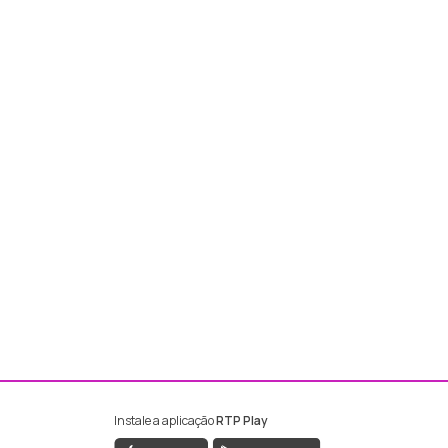
Instale a aplicação
RTP Play
ebook da RTP Madeira
nstagram da RTP Madeira