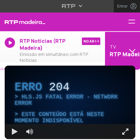
Entrar
RTP Notícias (RTP
NO AR
TV
Madeira)
RTP Madei
Emissão em simultâneo com RTP
Notícias
ERRO
204
HLS.JS FATAL ERROR - NETWORK
ERROR
ESTE CONTEÚDO ESTÁ NESTE
MOMENTO INDISPONÍVEL